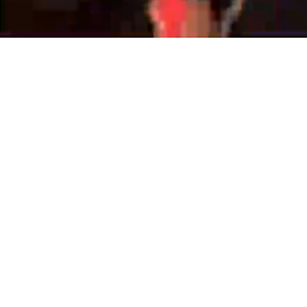
猛暑対策展 / 労働安全衛生展 / 騒音・振動対策展 / におい対
働く人の
安全・健康・快適な職場づくり
を支援する
五感に訴える
体感型展示会