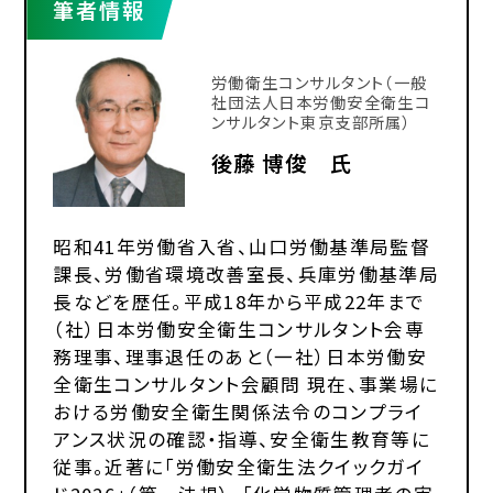
筆者情報
労働衛生コンサルタント（一般
社団法人日本労働安全衛生コ
ンサルタント東京支部所属）
後藤 博俊 氏
昭和41年労働省入省、山口労働基準局監督
課長、労働省環境改善室長、兵庫労働基準局
長などを歴任。平成18年から平成22年まで
（社）日本労働安全衛生コンサルタント会専
務理事、理事退任のあと（一社）日本労働安
全衛生コンサルタント会顧問 現在、事業場に
おける労働安全衛生関係法令のコンプライ
アンス状況の確認・指導、安全衛生教育等に
従事。近著に「労働安全衛生法クイックガイ