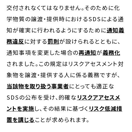
交付されなくてはなりません。そのために化
学物質の譲渡・提供時におけるSDSによる通
知が確実に行われるようにするために
通知義
務違反
に対する
罰則
が設けられるとともに、
通知事項を変更した場合の
再通知
が
義務化
されました。この規定はリスクアセスメント対
象物を譲渡・提供する人に係る義務ですが、
当該物を取り扱う事業者
にとっても適正な
SDSの公布を受け、的確な
リスクアアセスメ
ントを実施
し、その結果に基づく
リスク低減措
置を講じる
ことが求められます。