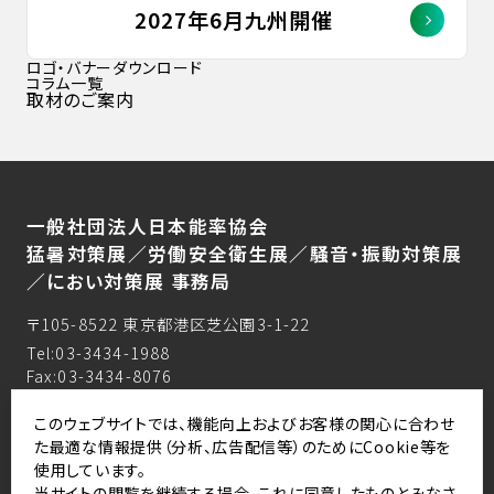
2027年6月九州開催
ロゴ・バナーダウンロード
コラム一覧
取材のご案内
一般社団法人日本能率協会
猛暑対策展／労働安全衛生展／騒音・振動対策展
／におい対策展 事務局
〒105-8522 東京都港区芝公園3-1-22
Tel:03-3434-1988
Fax:03-3434-8076
E-mail:hs-osh@jma.or.jp
このウェブサイトでは、機能向上およびお客様の関心に合わせ
JMA主催イベントの年間スケジュール
た最適な情報提供（分析、広告配信等）のためにCookie等を
使用しています。
当サイトの閲覧を継続する場合、これに同意したものとみなさ